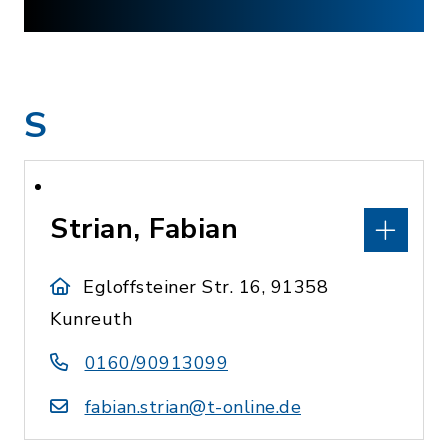
S
Strian, Fabian
Egloffsteiner Str. 16, 91358
Kunreuth
0160/90913099
fabian.strian@t-online.de