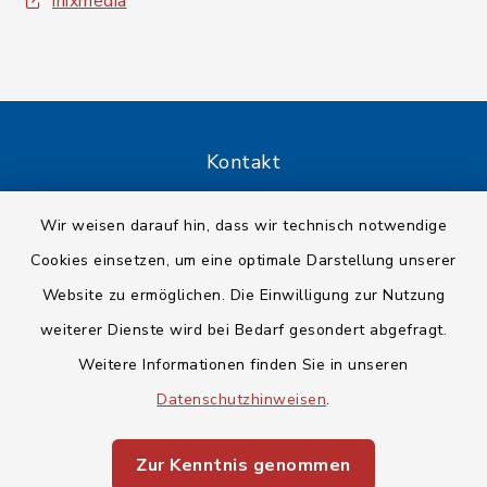
inixmedia
Kontakt
Barrierefreiheit
Wir weisen darauf hin, dass wir technisch notwendige
Cookies einsetzen, um eine optimale Darstellung unserer
Datenschutz
Website zu ermöglichen. Die Einwilligung zur Nutzung
Impressum
weiterer Dienste wird bei Bedarf gesondert abgefragt.
Weitere Informationen finden Sie in unseren
Sitemap
Datenschutzhinweisen
.
Cookie-Einstellungen
Zur Kenntnis genommen