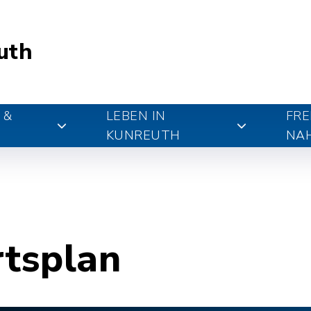
uth
 &
LEBEN IN
FRE
KUNREUTH
NA
rtsplan