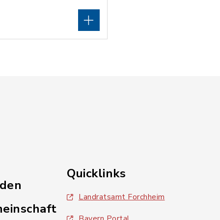
Quicklinks
nden
Landratsamt Forchheim
einschaft
Bayern Portal