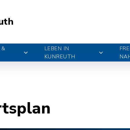
uth
 &
LEBEN IN
FRE
KUNREUTH
NA
rtsplan