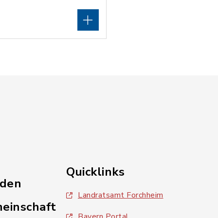
Quicklinks
nden
Landratsamt Forchheim
einschaft
Bayern Portal