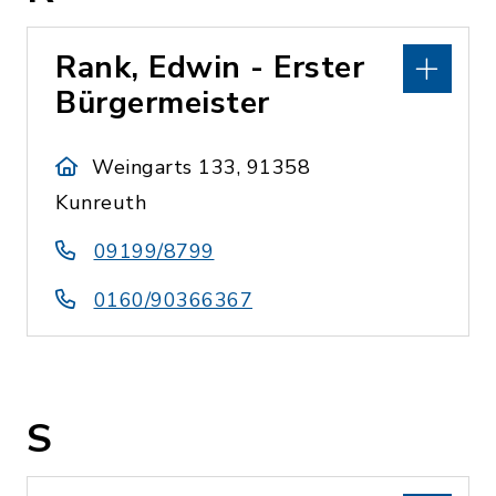
Rank, Edwin - Erster
Bürgermeister
Weingarts 133, 91358
Kunreuth
09199/8799
0160/90366367
S