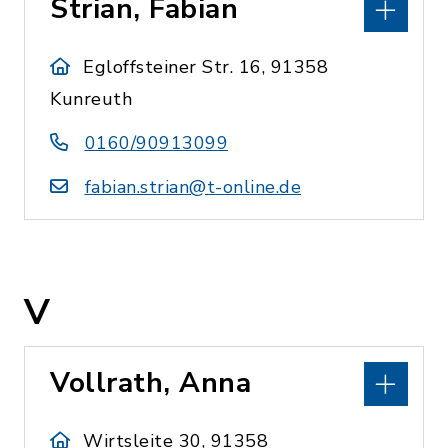
Strian, Fabian
Egloffsteiner Str. 16, 91358
Kunreuth
0160/90913099
fabian.strian@t-online.de
V
Vollrath, Anna
Wirtsleite 30, 91358