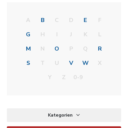
A
B
C
D
E
F
G
H
I
J
K
L
M
N
O
P
Q
R
S
T
U
V
W
X
Y
Z
0-9
Kategorien