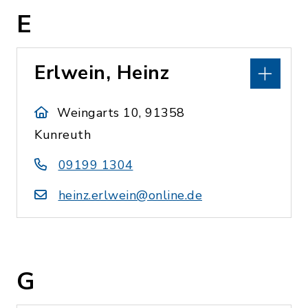
E
Erlwein, Heinz
Weingarts 10, 91358
Kunreuth
09199 1304
heinz.erlwein@online.de
G