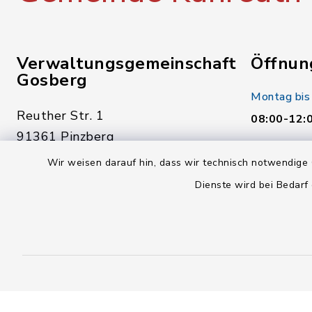
Verwaltungsgemeinschaft
Öffnun
Gosberg
Montag bis
Reuther Str. 1
08:00-12:
91361 Pinzberg
Donnerstag
Wir weisen darauf hin, dass wir technisch notwendige 
09191 7950-0
14:00-18:
Dienste wird bei Bedarf
09191 7950-40
Freitag:
poststelle@vg-gosberg.de
08:00-12: