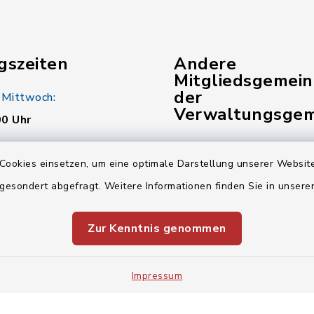
gszeiten
Andere
Mitgliedsgemei
der
 Mittwoch:
Verwaltungsgem
00 Uhr
Gemeinde Pinzberg
:
Cookies einsetzen, um eine optimale Darstellung unserer Website
00 Uhr
Gemeinde Wiesenthau
 gesondert abgefragt. Weitere Informationen finden Sie in unser
Verwaltungsgemeinsch
Zur Kenntnis genommen
00 Uhr
Impressum