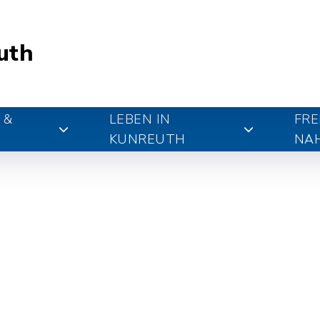
uth
 &
LEBEN IN
FRE
KUNREUTH
NA