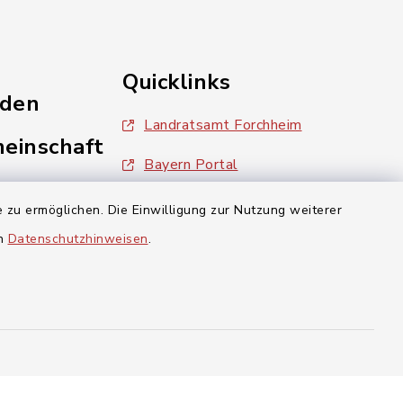
Quicklinks
nden
Landratsamt Forchheim
einschaft
Bayern Portal
inixmedia
 zu ermöglichen. Die Einwilligung zur Nutzung weiterer
en
Datenschutzhinweisen
.
aft Gosberg