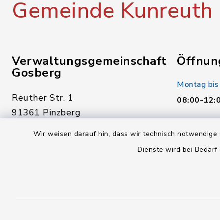
Gemeinde Kunreuth
Verwaltungsgemeinschaft
Öffnun
Gosberg
Montag bis
Reuther Str. 1
08:00-12:
91361 Pinzberg
Donnerstag
09191 7950-0
Wir weisen darauf hin, dass wir technisch notwendige 
14:00-18:
09191 7950-40
Dienste wird bei Bedarf
Freitag:
poststelle@vg-gosberg.de
08:00-12: