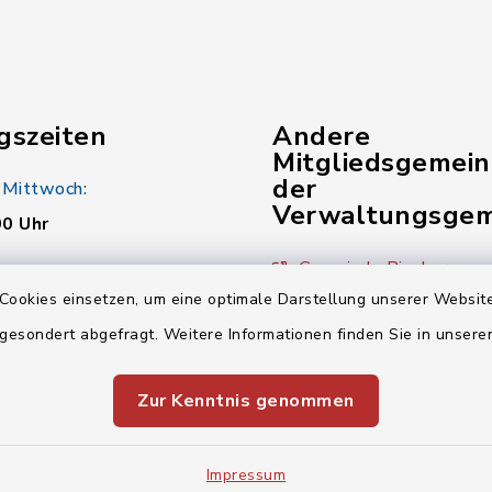
gszeiten
Andere
Mitgliedsgemei
der
 Mittwoch:
Verwaltungsgem
00 Uhr
Gemeinde Pinzberg
:
Cookies einsetzen, um eine optimale Darstellung unserer Website
00 Uhr
Gemeinde Wiesenthau
 gesondert abgefragt. Weitere Informationen finden Sie in unser
Verwaltungsgemeinsch
00 Uhr
Zur Kenntnis genommen
Impressum