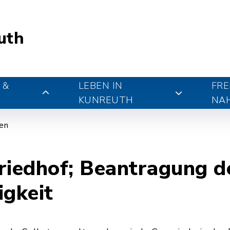
uth
 &
LEBEN IN
FRE
KUNREUTH
NA
gen
riedhof; Beantragung d
igkeit