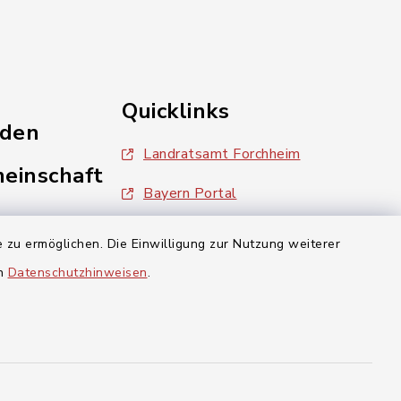
Quicklinks
nden
Landratsamt Forchheim
einschaft
Bayern Portal
inixmedia
 zu ermöglichen. Die Einwilligung zur Nutzung weiterer
en
Datenschutzhinweisen
.
aft Gosberg