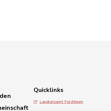
Quicklinks
nden
Landratsamt Forchheim
einschaft