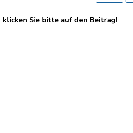
klicken Sie bitte auf den Beitrag!
n_Bayern.pdf, Dateierweiterung: pdf, Dateigröße