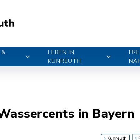
uth
 &
LEBEN IN
FRE
KUNREUTH
NA
Wassercents in Bayern
Kunreuth