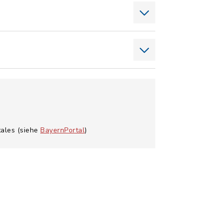
tales (siehe
BayernPortal
)