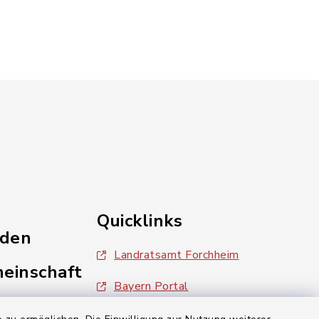
Quicklinks
nden
Landratsamt Forchheim
einschaft
Bayern Portal
inixmedia