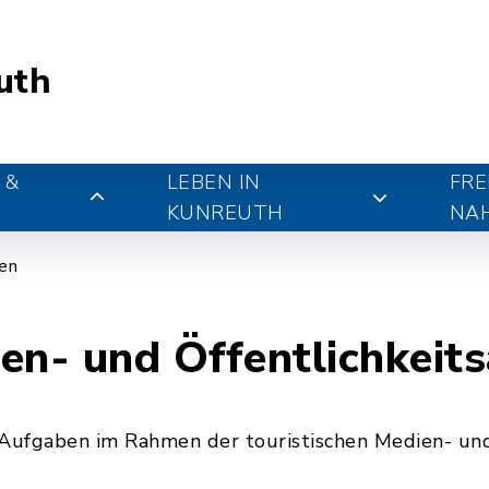
uth
 &
LEBEN IN
FRE
KUNREUTH
NA
gen
en- und Öffentlichkeits
ufgaben im Rahmen der touristischen Medien- und