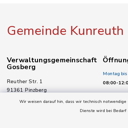
Gemeinde Kunreuth
Verwaltungsgemeinschaft
Öffnun
Gosberg
Montag bis
Reuther Str. 1
08:00-12:
91361 Pinzberg
Donnerstag
09191 7950-0
Wir weisen darauf hin, dass wir technisch notwendige 
14:00-18:
09191 7950-40
Dienste wird bei Bedarf
Freitag:
poststelle@vg-gosberg.de