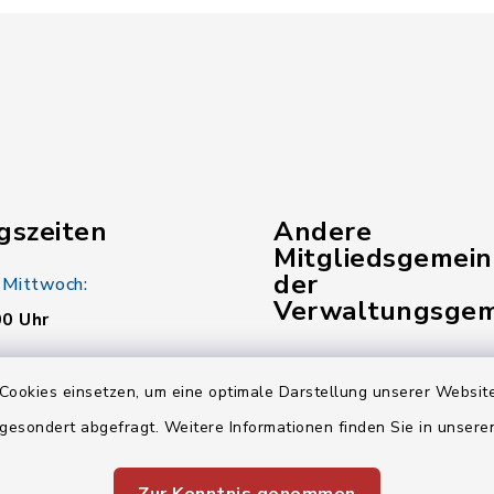
gszeiten
Andere
Mitgliedsgemei
der
 Mittwoch:
Verwaltungsgem
00 Uhr
Gemeinde Pinzberg
:
Cookies einsetzen, um eine optimale Darstellung unserer Website
00 Uhr
Gemeinde Wiesenthau
 gesondert abgefragt. Weitere Informationen finden Sie in unser
Verwaltungsgemeinsch