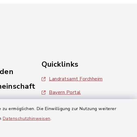
Quicklinks
nden
Landratsamt Forchheim
einschaft
Bayern Portal
inixmedia
 zu ermöglichen. Die Einwilligung zur Nutzung weiterer
en
Datenschutzhinweisen
.
aft Gosberg