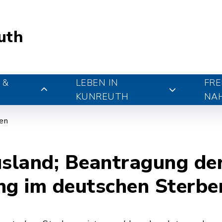
uth
 &
LEBEN IN
FRE
KUNREUTH
NA
gen
usland; Beantragung de
g im deutschen Sterber