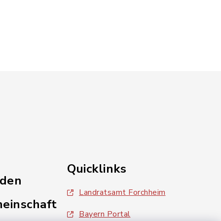
Quicklinks
nden
Landratsamt Forchheim
einschaft
Bayern Portal