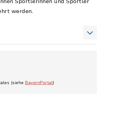
nnen Sportlerinnen und Sportler
ehrt werden.
tales (siehe
BayernPortal
)