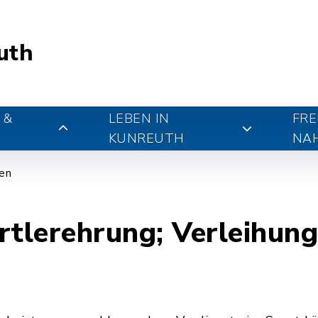
uth
 &
LEBEN IN
FRE
KUNREUTH
NA
gen
lerehrung; Verleihung