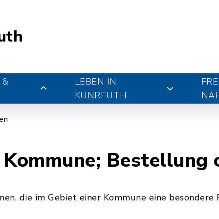
uth
 &
LEBEN IN
FRE
KUNREUTH
NA
gen
r Kommune; Bestellung
en, die im Gebiet einer Kommune eine besondere 