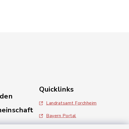
Quicklinks
nden
Landratsamt Forchheim
einschaft
Bayern Portal
inixmedia