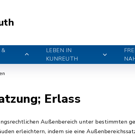
uth
 &
LEBEN IN
FRE
KUNREUTH
NA
gen
tzung; Erlass
ngsrechtlichen Außenbereich unter bestimmten ges
den erleichtern, indem sie eine Außenbereichssatz