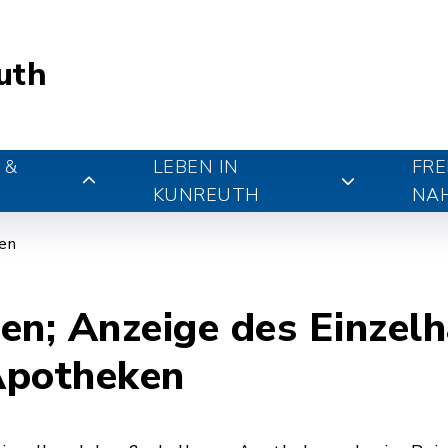
uth
 &
LEBEN IN
FRE
KUNREUTH
NA
gen
en; Anzeige des Einzel
Apotheken