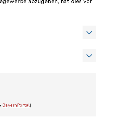
segewerbe abzugeben, hat dies vor
he
BayernPortal
)