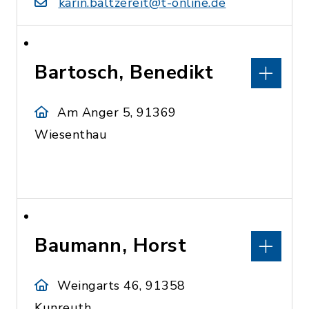
karin.baltzereit@t-online.de
Bartosch, Benedikt
Am Anger 5, 91369
Wiesenthau
Baumann, Horst
Weingarts 46, 91358
Kunreuth