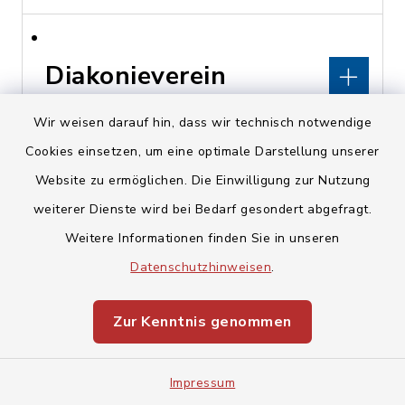
Diakonieverein
Kunreuth
Wir weisen darauf hin, dass wir technisch notwendige
Cookies einsetzen, um eine optimale Darstellung unserer
Kirchberg 16, 91358
Website zu ermöglichen. Die Einwilligung zur Nutzung
Kunreuth
weiterer Dienste wird bei Bedarf gesondert abgefragt.
pfarramt@kunreuth-
Weitere Informationen finden Sie in unseren
evangelisch.de
Datenschutzhinweisen
.
www.kunreuth-
Zur Kenntnis genommen
evangelisch.de
Impressum