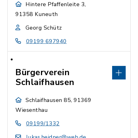
Hintere Pfaffenleite 3,
91358 Kuneuth
Georg Schütz
09199 697940
Bürgerverein
Schlaifhausen
Schlaifhausen 85, 91369
Wiesenthau
09199/1332
lukas.heidner@web.de