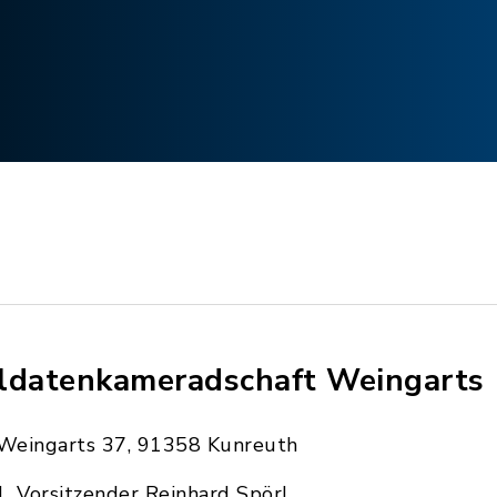
ldatenkameradschaft Weingarts
Weingarts 37, 91358 Kunreuth
1. Vorsitzender Reinhard Spörl