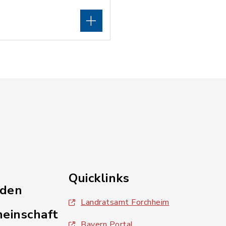
Quicklinks
nden
Landratsamt Forchheim
einschaft
Bayern Portal