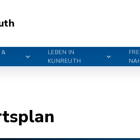
uth
 &
LEBEN IN
FRE
KUNREUTH
NA
rtsplan