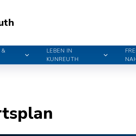
uth
 &
LEBEN IN
FRE
KUNREUTH
NA
rtsplan