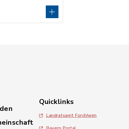
Quicklinks
nden
Landratsamt Forchheim
einschaft
Bayern Portal