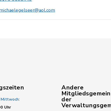
michaelegelseer@aol.com
gszeiten
Andere
Mitgliedsgemei
der
 Mittwoch:
Verwaltungsgem
00 Uhr