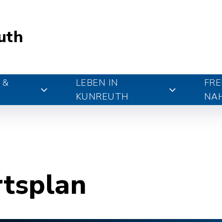
uth
 &
LEBEN IN
FRE
KUNREUTH
NA
rtsplan