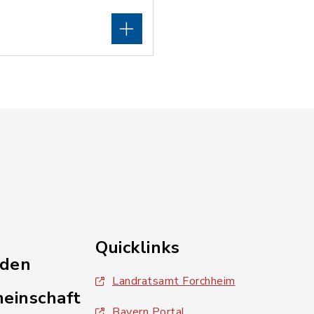
Quicklinks
nden
Landratsamt Forchheim
einschaft
Bayern Portal