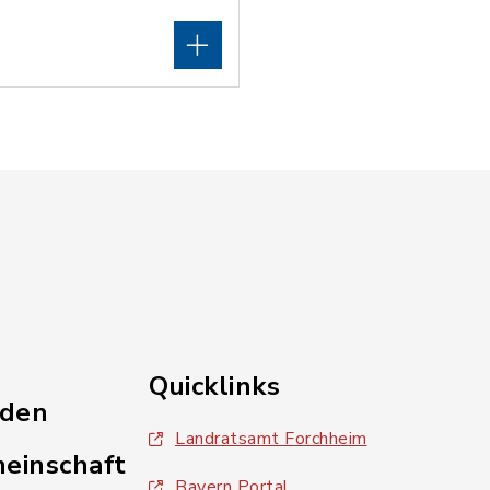
Quicklinks
nden
Landratsamt Forchheim
einschaft
Bayern Portal