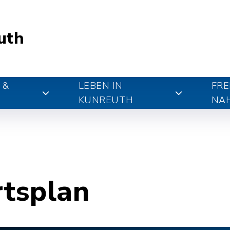
uth
 &
LEBEN IN
FRE
KUNREUTH
NA
rtsplan