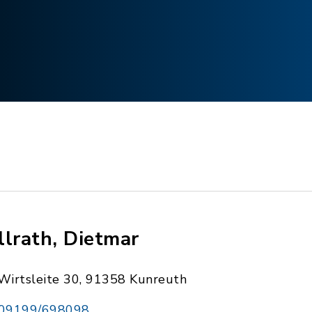
llrath, Dietmar
Wirtsleite 30, 91358 Kunreuth
09199/698098