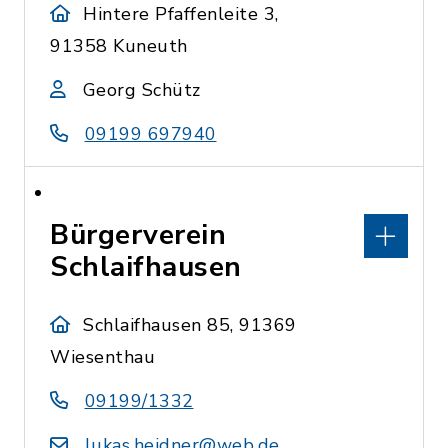
Hintere Pfaffenleite 3,
91358 Kuneuth
Georg Schütz
09199 697940
Bürgerverein
Schlaifhausen
Schlaifhausen 85, 91369
Wiesenthau
09199/1332
lukas.heidner@web.de