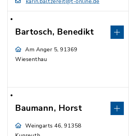
karin.baltzereit@t-online.de
Bartosch, Benedikt
Am Anger 5, 91369
Wiesenthau
Baumann, Horst
Weingarts 46, 91358
Kunreuth