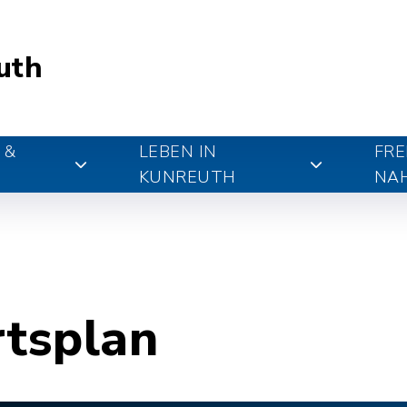
uth
 &
LEBEN IN
FRE
KUNREUTH
NA
rtsplan