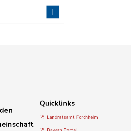
Quicklinks
nden
Landratsamt Forchheim
einschaft
Bayern Portal