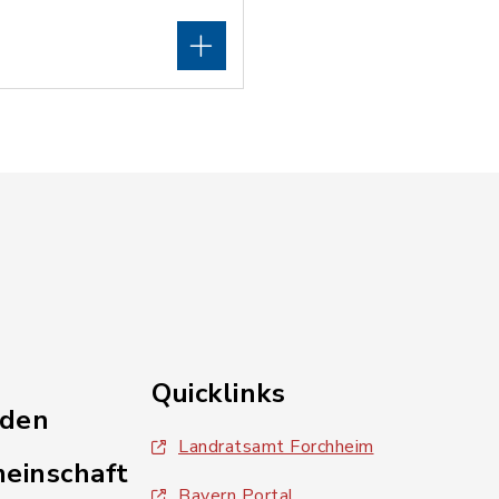
Quicklinks
nden
Landratsamt Forchheim
einschaft
Bayern Portal