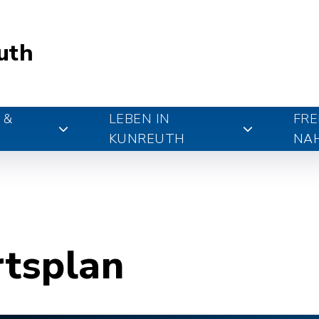
uth
 &
LEBEN IN
FRE
KUNREUTH
NA
rtsplan