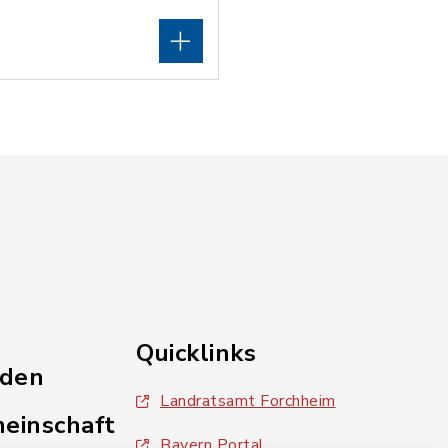
Quicklinks
nden
Landratsamt Forchheim
einschaft
Bayern Portal