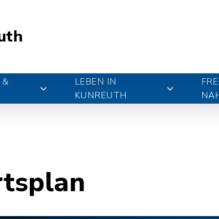
uth
 &
LEBEN IN
FRE
KUNREUTH
NA
rtsplan