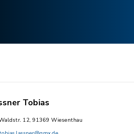
ssner Tobias
Waldstr. 12, 91369 Wiesenthau
tobias.lassner@gmx.de