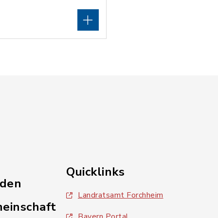
Quicklinks
nden
Landratsamt Forchheim
einschaft
Bayern Portal