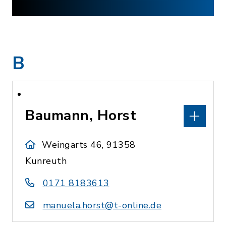
B
Baumann, Horst
Weingarts 46, 91358
Kunreuth
0171 8183613
manuela.horst@t-online.de