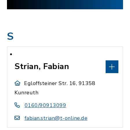
S
Strian, Fabian
Egloffsteiner Str. 16, 91358
Kunreuth
0160/90913099
fabian.strian@t-online.de