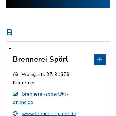
B
Brennerei Spörl
Weingarts 37, 91358
Kunreuth
brennerei-spoerl@t-
online.de
www.brenerei-spoerl.de