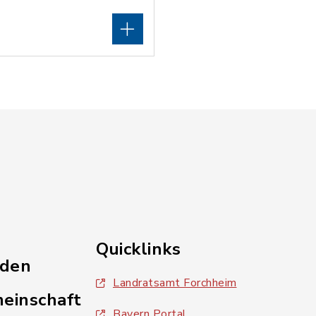
Quicklinks
nden
Landratsamt Forchheim
einschaft
Bayern Portal