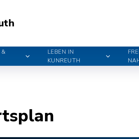
uth
 &
LEBEN IN
FRE
KUNREUTH
NA
rtsplan