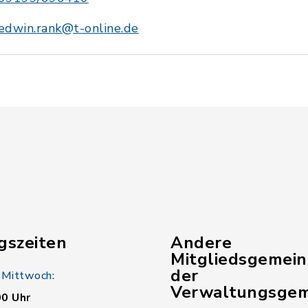
edwin.rank@t-online.de
gszeiten
Andere
Mitgliedsgemei
der
 Mittwoch:
Verwaltungsgem
00 Uhr