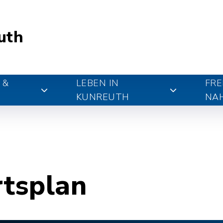
uth
 &
LEBEN IN
FRE
KUNREUTH
NA
rtsplan