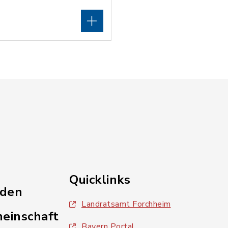
Quicklinks
nden
Landratsamt Forchheim
einschaft
Bayern Portal