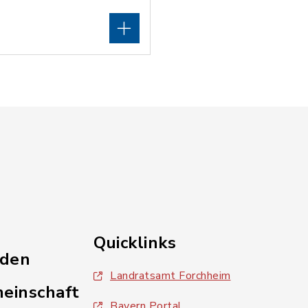
Quicklinks
nden
Landratsamt Forchheim
einschaft
Bayern Portal