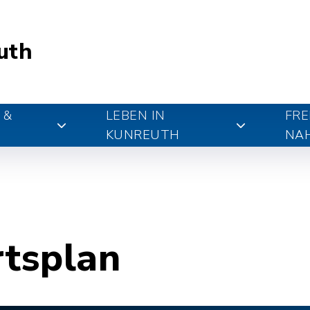
uth
 &
LEBEN IN
FRE
KUNREUTH
NA
rtsplan