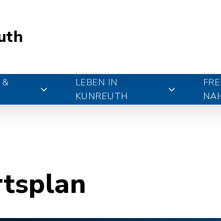
uth
 &
LEBEN IN
FRE
KUNREUTH
NA
rtsplan