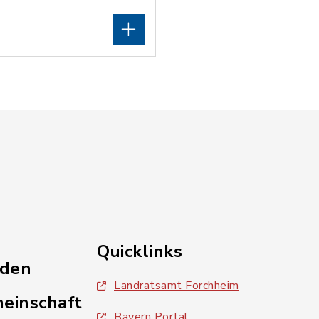
Quicklinks
nden
Landratsamt Forchheim
einschaft
Bayern Portal