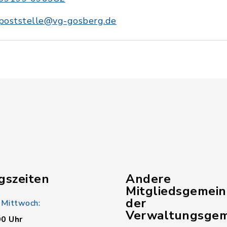
poststelle@vg-gosberg.de
gszeiten
Andere
Mitgliedsgemei
der
 Mittwoch:
Verwaltungsgem
00 Uhr