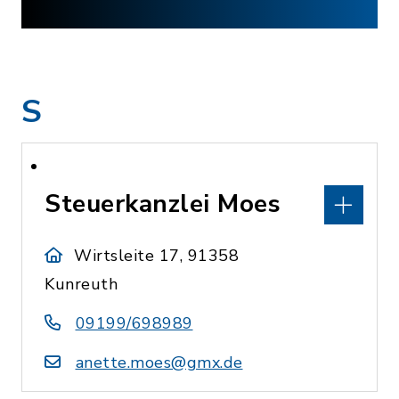
S
Steuerkanzlei Moes
Wirtsleite 17, 91358
Kunreuth
09199/698989
anette.moes@gmx.de