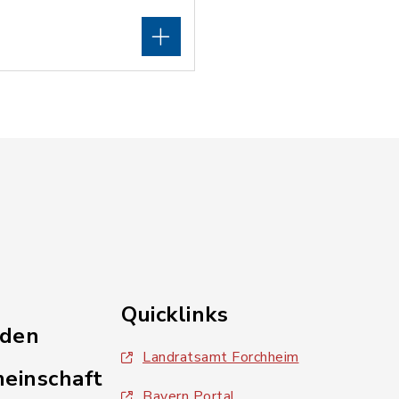
Quicklinks
nden
Landratsamt Forchheim
einschaft
Bayern Portal