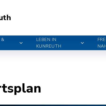
uth
 &
LEBEN IN
FRE
KUNREUTH
NA
rtsplan