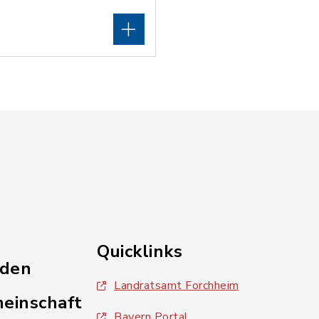
Quicklinks
nden
Landratsamt Forchheim
einschaft
Bayern Portal