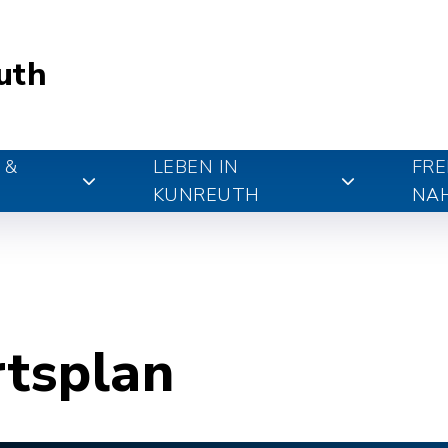
uth
 &
LEBEN IN
FRE
KUNREUTH
NA
rtsplan