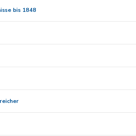
nisse bis 1848
g
reicher