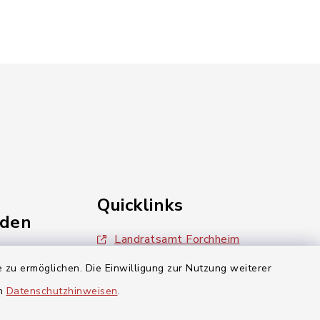
Quicklinks
nden
Landratsamt Forchheim
einschaft
 zu ermöglichen. Die Einwilligung zur Nutzung weiterer
Bayern Portal
en
Datenschutzhinweisen
.
inixmedia