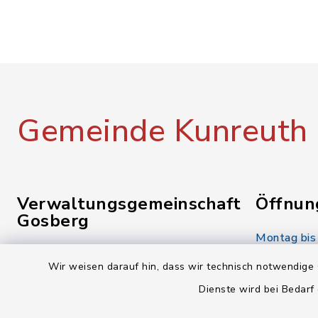
Gemeinde Kunreuth
Verwaltungsgemeinschaft
Öffnun
Gosberg
Montag bis
Reuther Str. 1
08:00-12:
Wir weisen darauf hin, dass wir technisch notwendige 
91361 Pinzberg
Dienste wird bei Bedarf
Donnerstag
09191 7950-0
14:00-18: