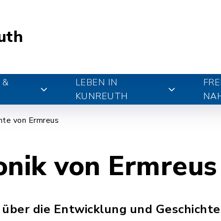
uth
 &
LEBEN IN
FRE
KUNREUTH
NA
hte von Ermreus
onik von Ermreus
 über die Entwicklung und Geschicht