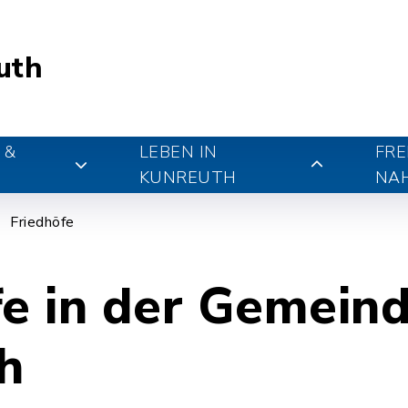
uth
 &
LEBEN IN
FRE
KUNREUTH
NA
Friedhöfe
fe in der Gemein
h