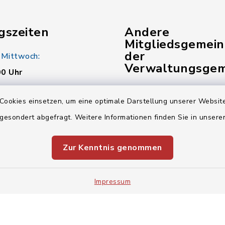
gszeiten
Andere
Mitgliedsgemei
der
 Mittwoch:
Verwaltungsgem
00 Uhr
Gemeinde Pinzberg
:
Cookies einsetzen, um eine optimale Darstellung unserer Website
00 Uhr
Gemeinde Wiesenthau
 gesondert abgefragt. Weitere Informationen finden Sie in unser
Verwaltungsgemeinsch
Zur Kenntnis genommen
00 Uhr
Impressum