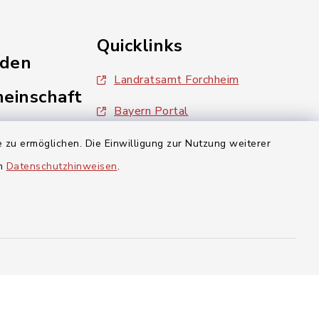
Quicklinks
nden
Landratsamt Forchheim
einschaft
Bayern Portal
inixmedia
 zu ermöglichen. Die Einwilligung zur Nutzung weiterer
en
Datenschutzhinweisen
.
aft Gosberg