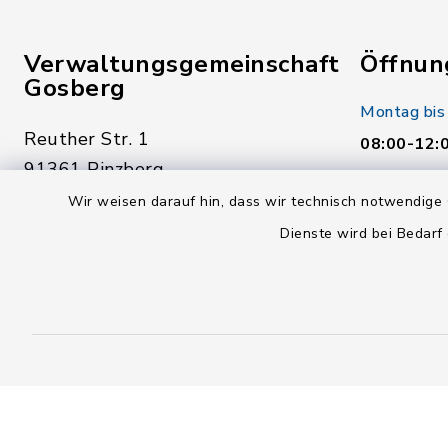
Verwaltungsgemeinschaft
Öffnun
Gosberg
Montag bis
Reuther Str. 1
08:00-12:
91361 Pinzberg
Donnerstag
Wir weisen darauf hin, dass wir technisch notwendige 
09191 7950-0
14:00-18:
Dienste wird bei Bedarf
09191 7950-40
Freitag:
poststelle@vg-gosberg.de
08:00-12: