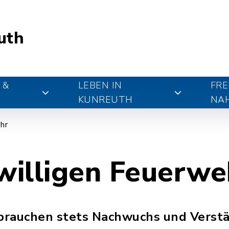
uth
 &
LEBEN IN
FRE
KUNREUTH
NA
hr
iwilligen Feuerw
brauchen stets Nachwuchs und Verst