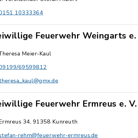
0151 10333364
eiwillige Feuerwehr Weingarts e.
Theresa Meier-Kaul
09199/69599812
theresa_kaul@gmx.de
eiwillige Feuerwehr Ermreus e. V.
Ermreus 34, 91358 Kunreuth
stefan-rehm@feuerwehr-ermreus.de