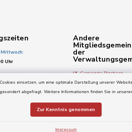
gszeiten
Andere
Mitgliedsgemei
der
 Mittwoch:
Verwaltungsgem
00 Uhr
Gemeinde Pinzberg
:
Cookies einsetzen, um eine optimale Darstellung unserer Website
00 Uhr
Gemeinde Wiesenthau
 gesondert abgefragt. Weitere Informationen finden Sie in unser
Verwaltungsgemeinsch
00 Uhr
Zur Kenntnis genommen
Impressum