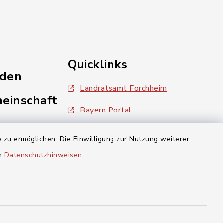
Quicklinks
nden
Landratsamt Forchheim
einschaft
Bayern Portal
inixmedia
 zu ermöglichen. Die Einwilligung zur Nutzung weiterer
en
Datenschutzhinweisen
.
aft Gosberg