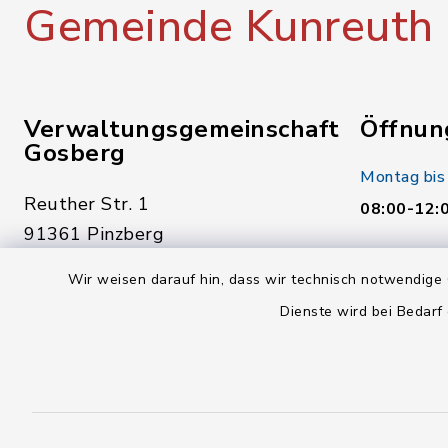
Gemeinde Kunreuth
Verwaltungsgemeinschaft
Öffnun
Gosberg
Montag bis
Reuther Str. 1
08:00-12:
91361 Pinzberg
Donnerstag
09191 7950-0
Wir weisen darauf hin, dass wir technisch notwendige 
14:00-18:
09191 7950-40
Dienste wird bei Bedarf
Freitag:
poststelle@vg-gosberg.de
08:00-12: