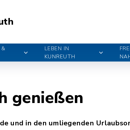
uth
 &
LEBEN IN
FRE
KUNREUTH
NA
h genießen
de und in den umliegenden Urlaubsor