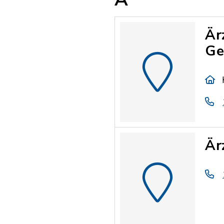
Är
Ge
Är