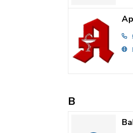
Ap
B
Ba