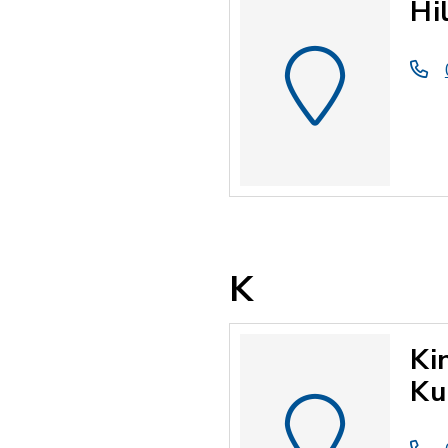
Hi
K
Ki
Ku