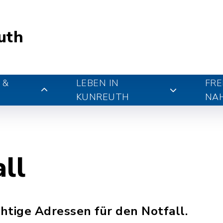
uth
 &
LEBEN IN
FRE
KUNREUTH
NA
ll
chtige Adressen für den Notfall.