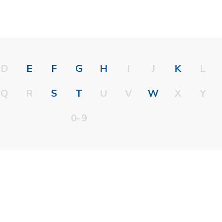
D
E
F
G
H
I
J
K
L
Q
R
S
T
U
V
W
X
Y
0-9