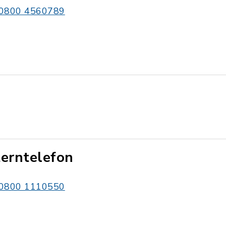
0800 4560789
terntelefon
0800 1110550