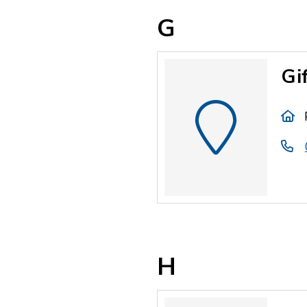
G
Gi
H