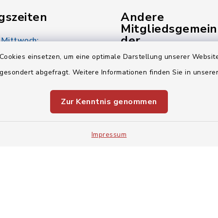
gszeiten
Andere
Mitgliedsgemei
der
 Mittwoch:
Verwaltungsgem
00 Uhr
Cookies einsetzen, um eine optimale Darstellung unserer Website
 gesondert abgefragt. Weitere Informationen finden Sie in unser
Gemeinde Pinzberg
:
00 Uhr
Gemeinde Wiesenthau
Zur Kenntnis genommen
Verwaltungsgemeinsch
00 Uhr
Impressum
Impressum
Sitemap
Cookie-Einstellungen