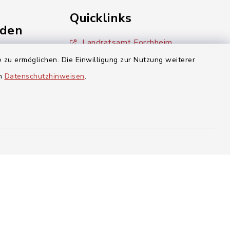
Quicklinks
nden
Landratsamt Forchheim
einschaft
 zu ermöglichen. Die Einwilligung zur Nutzung weiterer
Bayern Portal
en
Datenschutzhinweisen
.
inixmedia
aft Gosberg