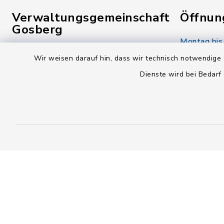
Verwaltungsgemeinschaft
Öffnun
Gosberg
Montag bis
Reuther Str. 1
08:00-12:
Wir weisen darauf hin, dass wir technisch notwendige 
91361 Pinzberg
Dienste wird bei Bedarf
Donnerstag
09191 7950-0
14:00-18:
09191 7950-40
Freitag:
poststelle@vg-gosberg.de
08:00-12:
Kontakt
Barrierefreiheit
Datenschutz