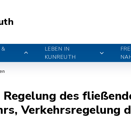
uth
 &
LEBEN IN
FRE
KUNREUTH
NA
gen
 Regelung des fließend
rs, Verkehrsregelung 