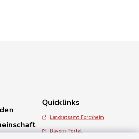
Quicklinks
nden
Landratsamt Forchheim
einschaft
Bayern Portal