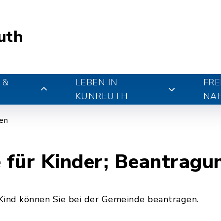
uth
 &
LEBEN IN
FRE
KUNREUTH
NA
gen
 für Kinder; Beantragu
Kind können Sie bei der Gemeinde beantragen.