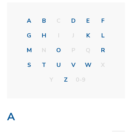
A
B
C
D
E
F
G
H
I
J
K
L
M
N
O
P
Q
R
S
T
U
V
W
X
Y
Z
0-9
A